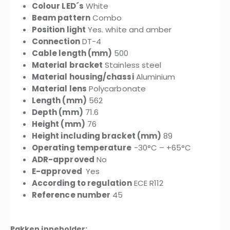
Colour LED´s
White
Beam pattern
Combo
Position light
Yes. white and amber
Connection
DT-4
Cable length (mm)
500
Material bracket
Stainless steel
Material housing/chassi
Aluminium
Material lens
Polycarbonate
Length (mm)
562
Depth (mm)
71.6
Height (mm)
76
Height including bracket (mm)
89
Operating temperature
-30°C – +65°C
ADR-approved
No
E-approved
Yes
According to regulation
ECE R112
Reference number
45
Pakken inneholder: