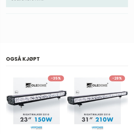
OGSÅ KJØPT
-35%
-28%