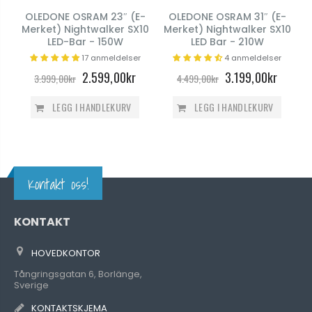
P
OLEDONE OSRAM 23″ (E-
OLEDONE OSRAM 31″ (E-
Merket) Nightwalker SX10
Merket) Nightwalker SX10
LED-Bar - 150W
LED Bar - 210W
17 anmeldelser
4 anmeldelser
2.599,00kr
3.199,00kr
3.999,00kr
4.499,00kr
LEGG I HANDLEKURV
LEGG I HANDLEKURV
Kontakt oss!
KONTAKT
HOVEDKONTOR
Tångringsgatan 6, Borlänge,
Sverige
KONTAKTSKJEMA