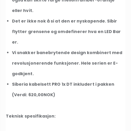
også kan skifte farge mellom amber-oransje
eller hvit.
Det er ikke nok å si at den er nyskapende. Sibir
flytter grensene og omdefinerer hva en LED Bar
er.
Vi snakker banebrytende design kombinert med
revolusjonerende funksjoner. Hele serien er E-
godkjent.
Siberia kabelsett PRO 1x DT inkludert i pakken
(Verdi: 620,00NOK)
Teknisk spesifikasjon: