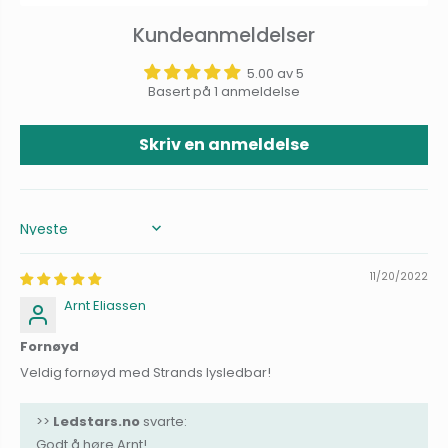
Kundeanmeldelser
5.00 av 5
Basert på 1 anmeldelse
Skriv en anmeldelse
Sort by
11/20/2022
Arnt Eliassen
Fornøyd
Veldig fornøyd med Strands lysledbar!
>>
Ledstars.no
svarte:
Godt å høre Arnt!