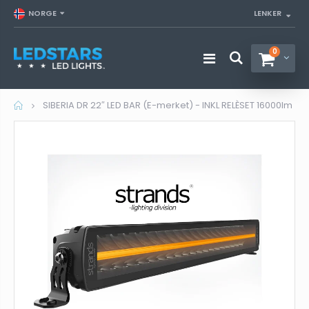
NORGE
LENKER
0
Hjem
SIBERIA DR 22″ LED BAR (E-merket) - INKL RELÈSET 16000lm